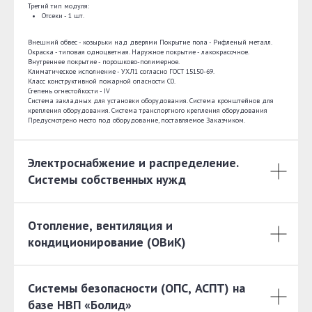
Третий тип модуля:
Отсеки - 1 шт.
Внешний обвес - козырьки над дверями Покрытие пола - Рифленый металл.
Окраска - типовая одноцветная. Наружное покрытие - лакокрасочное.
Внутреннее покрытие - порошково-полимерное.
Климатическое исполнение - УХЛ1 согласно ГОСТ 15150-69.
Класс конструктивной пожарной опасности С0.
Степень огнестойкости - IV
Система закладных для установки оборудования. Система кронштейнов для
крепления оборудования. Система транспортного крепления оборудования
Предусмотрено место под оборудование, поставляемое Заказчиком.
Электроснабжение и распределение.
Системы собственных нужд
Отопление, вентиляция и
кондиционирование (ОВиК)
Системы безопасности (ОПС, АСПТ) на
базе НВП «Болид»