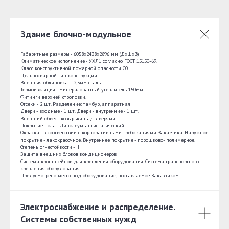
Здание блочно-модульное
Габаритные размеры - 6058х2438х2896 мм (ДхШхВ)
Климатическое исполнение - УХЛ1 согласно ГОСТ 15150-69.
Класс конструктивной пожарной опасности С0.
Цельносварной тип конструкции.
Внешняя облицовка – 2,5мм сталь
Термоизоляция - минераловатный утеплитель 150мм.
Фитинги верхней строповки.
Отсеки - 2 шт. Разделение: тамбур, аппаратная
Двери - входные - 1 шт. Двери - внутренние - 1 шт.
Внешний обвес - козырьки над дверями
Покрытие пола - Линолеум антистатический
Окраска - в соответствии с корпоративными требованиями Заказчика. Наружное
покрытие - лакокрасочное. Внутреннее покрытие - порошково- полимерное.
Степень огнестойкости - III
Защита внешних блоков кондиционеров
Система кронштейнов для крепления оборудования. Система транспортного
крепления оборудования.
Предусмотрено место под оборудование, поставляемое Заказчиком.
Электроснабжение и распределение.
Системы собственных нужд