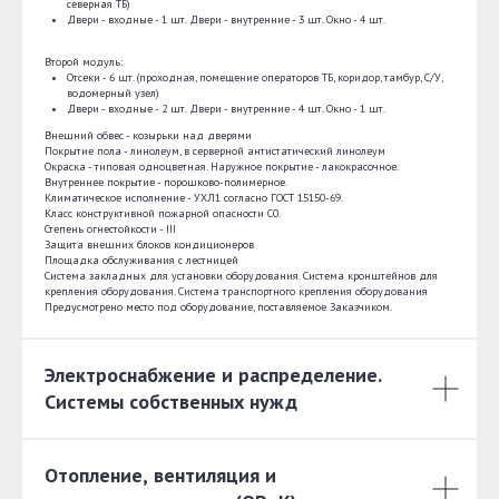
северная ТБ)
Двери - входные - 1 шт. Двери - внутренние - 3 шт. Окно - 4 шт.
Второй модуль:
Отсеки - 6 шт. (проходная, помещение операторов ТБ, коридор, тамбур, С/У,
водомерный узел)
Двери - входные - 2 шт. Двери - внутренние - 4 шт. Окно - 1 шт.
Внешний обвес - козырьки над дверями
Покрытие пола - линолеум, в серверной антистатический линолеум
Окраска - типовая одноцветная. Наружное покрытие - лакокрасочное.
Внутреннее покрытие - порошково-полимерное.
Климатическое исполнение - УХЛ1 согласно ГОСТ 15150-69.
Класс конструктивной пожарной опасности С0.
Степень огнестойкости - III
Защита внешних блоков кондиционеров
Площадка обслуживания с лестницей
Система закладных для установки оборудования. Система кронштейнов для
крепления оборудования. Система транспортного крепления оборудования
Предусмотрено место под оборудование, поставляемое Заказчиком.
Электроснабжение и распределение.
Системы собственных нужд
Отопление, вентиляция и