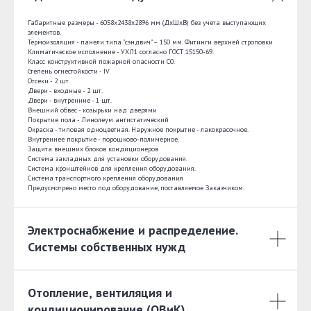
Габаритные размеры - 6058х2438х2896 мм (ДхШхВ) без учета выступающих
элементов.
Термоизоляция - панели типа "сэндвич" – 150 мм. Фитинги верхней строповки
Климатическое исполнение - УХЛ1 согласно ГОСТ 15150-69.
Класс конструктивной пожарной опасности С0.
Степень огнестойкости - IV
Отсеки - 2 шт.
Двери - входные - 2 шт.
Двери - внутренние - 1 шт.
Внешний обвес - козырьки над дверями
Покрытие пола - Линолеум антистатический
Окраска - типовая одноцветная. Наружное покрытие - лакокрасочное.
Внутреннее покрытие - порошково-полимерное.
Защита внешних блоков кондиционеров
Система закладных для установки оборудования.
Система кронштейнов для крепления оборудования.
Система транспортного крепления оборудования
Предусмотрено место под оборудование, поставляемое Заказчиком.
Электроснабжение и распределение.
Системы собственных нужд
Отопление, вентиляция и
кондиционирование (ОВиК)